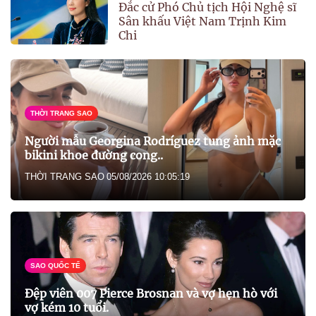
Đắc cử Phó Chủ tịch Hội Nghệ sĩ
Sân khấu Việt Nam Trịnh Kim
Chi
THỜI TRANG SAO
Người mẫu Georgina Rodríguez tung ảnh mặc
bikini khoe đường cong..
THỜI TRANG SAO
05/08/2026 10:05:19
SAO QUỐC TẾ
Đệp viên 007 Pierce Brosnan và vợ hẹn hò với
vợ kém 10 tuổi.