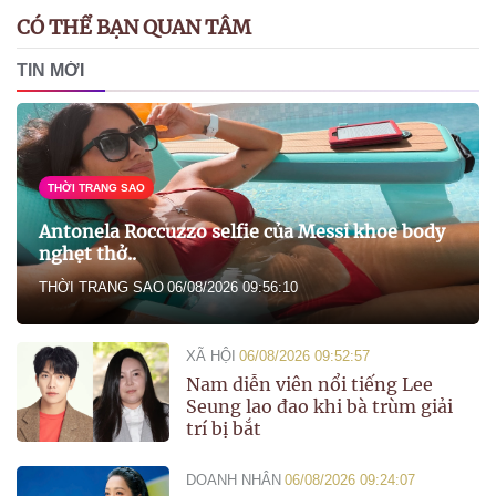
CÓ THỂ BẠN QUAN TÂM
TIN MỚI
THỜI TRANG SAO
Antonela Roccuzzo selfie của Messi khoe body
nghẹt thở..
THỜI TRANG SAO
06/08/2026 09:56:10
XÃ HỘI
06/08/2026 09:52:57
Nam diễn viên nổi tiếng Lee
Seung lao đao khi bà trùm giải
trí bị bắt
DOANH NHÂN
06/08/2026 09:24:07