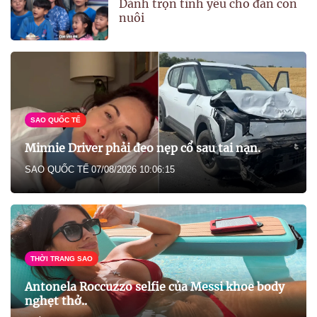
Dành trọn tình yêu cho đàn con
nuôi
SAO QUỐC TẾ
Minnie Driver phải đeo nẹp cổ sau tai nạn.
SAO QUỐC TẾ
07/08/2026 10:06:15
THỜI TRANG SAO
Antonela Roccuzzo selfie của Messi khoe body
nghẹt thở..