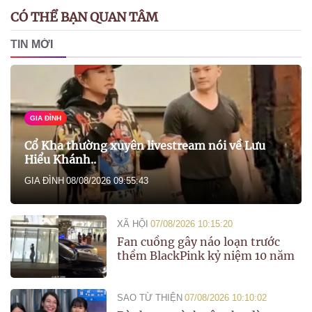
CÓ THỂ BẠN QUAN TÂM
TIN MỚI
GIA ĐÌNH
Cổ Kha thường xuyên livestream nói về Lưu
Hiểu Khánh..
GIA ĐÌNH
08/08/2026 09:55:43
XÃ HỘI
07/08/2026 10:15:20
Fan cuồng gây náo loạn trước
thềm BlackPink kỷ niệm 10 năm
SAO TỪ THIỆN
07/08/2026 10:10:02