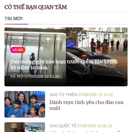
CÓ THỂ BẠN QUAN TÂM
TIN MỚI
XÃ HỘI
Fan cuồng gây náo loạn trước thềm BlackPink
kỷ niệm 10 năm.
XÃ HỘI
07/08/2026 10:15:20
SAO TỪ THIỆN
07/08/2026 10:10:02
Dành trọn tình yêu cho đàn con
nuôi
SAO QUỐC TẾ
07/08/2026 10:06:15