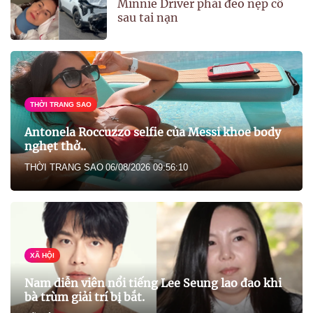
Minnie Driver phải đeo nẹp cổ
sau tai nạn
THỜI TRANG SAO
Antonela Roccuzzo selfie của Messi khoe body
nghẹt thở..
THỜI TRANG SAO
06/08/2026 09:56:10
XÃ HỘI
Nam diễn viên nổi tiếng Lee Seung lao đao khi
bà trùm giải trí bị bắt.